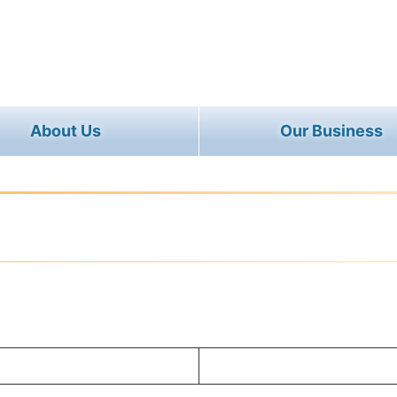
About Us
Our Business