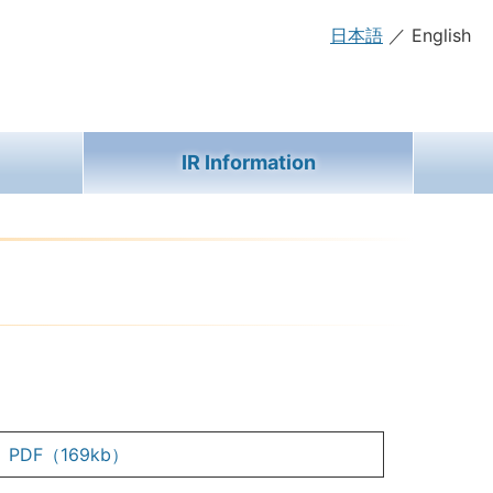
日本語
／ English
IR Information
PDF（169kb）